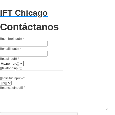
IFT Chicago
Contáctanos
{{nombreInput}}
*
{{emailInput}}
*
{{paisInput}}
*
{{telefonoInput}}
{{solicitudInput}}
*
{{mensajeInput}}
*