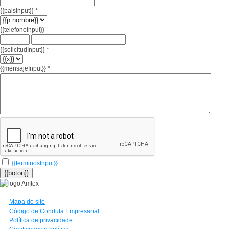
{{paisInput}}
*
{{telefonoInput}}
{{solicitudInput}}
*
{{mensajeInput}}
*
{{terminosInput}}
Mapa do site
Código de Conduta Empresarial
Política de privacidade