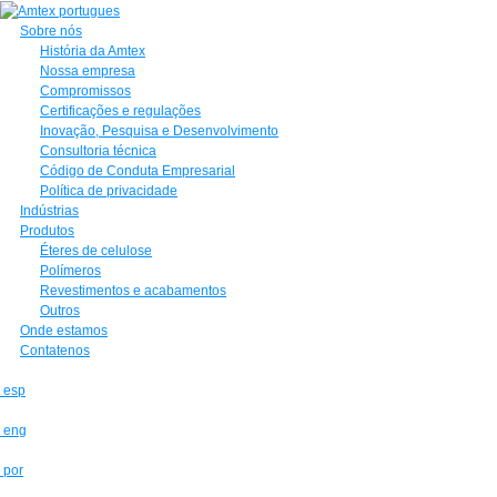
Sobre nós
História da Amtex
Nossa empresa
Compromissos
Certificações e regulações
Inovação, Pesquisa e Desenvolvimento
Consultoria técnica
Código de Conduta Empresarial
Política de privacidade
Indústrias
Produtos
Éteres de celulose
Polímeros
Revestimentos e acabamentos
Outros
Onde estamos
Contatenos
esp
eng
por