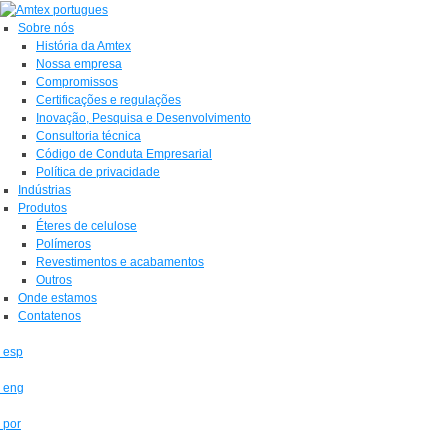
Sobre nós
História da Amtex
Nossa empresa
Compromissos
Certificações e regulações
Inovação, Pesquisa e Desenvolvimento
Consultoria técnica
Código de Conduta Empresarial
Política de privacidade
Indústrias
Produtos
Éteres de celulose
Polímeros
Revestimentos e acabamentos
Outros
Onde estamos
Contatenos
esp
eng
por