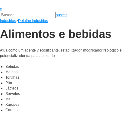
x
buscar
Indústrias
>
Detalhe indústrias
Alimentos e bebidas
Atua como um agente viscosificante, estabilizador, modificador reológico e
potencializador da palatabilidade.
Bebidas
Molhos
Tortilhas
Pão
Lácteos
Sorvetes
Mel
Xaropes
Carnes