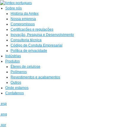
Sobre nós
História da Amtex
Nossa empresa
Compromissos
Certificações e regulações
Inovação, Pesquisa e Desenvolvimento
Consultoria técnica
Código de Conduta Empresarial
Política de privacidade
Indústrias
Produtos
Éteres de celulose
Polímeros
Revestimentos e acabamentos
Outros
Onde estamos
Contatenos
esp
eng
por