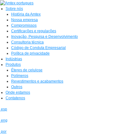
Sobre nós
História da Amtex
Nossa empresa
Compromissos
Certificações e regulações
Inovação, Pesquisa e Desenvolvimento
Consultoria técnica
Código de Conduta Empresarial
Política de privacidade
Indústrias
Produtos
Éteres de celulose
Polímeros
Revestimentos e acabamentos
Outros
Onde estamos
Contatenos
esp
eng
por