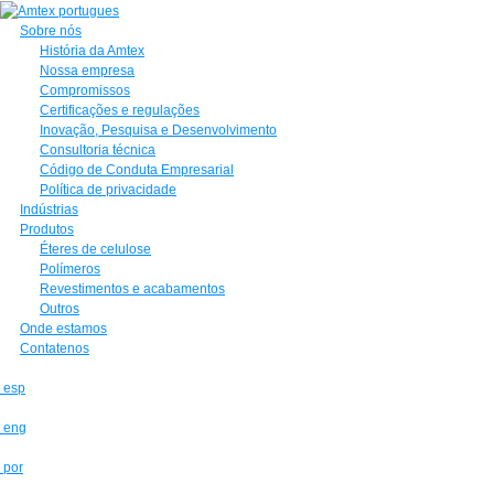
Sobre nós
História da Amtex
Nossa empresa
Compromissos
Certificações e regulações
Inovação, Pesquisa e Desenvolvimento
Consultoria técnica
Código de Conduta Empresarial
Política de privacidade
Indústrias
Produtos
Éteres de celulose
Polímeros
Revestimentos e acabamentos
Outros
Onde estamos
Contatenos
esp
eng
por